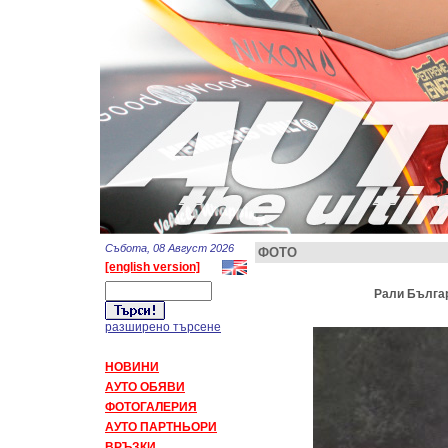
Събота, 08 Август 2026
ФОТО
[english version]
Рали Българ
разширено търсене
НОВИНИ
АУТО ОБЯВИ
ФОТОГАЛЕРИЯ
АУТО ПАРТНЬОРИ
ВРЪЗКИ