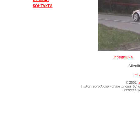
КОНТАКТИ
предишна
Attent
<< 
© 2002,
a
Full or reproduction of this photos by a
express wr