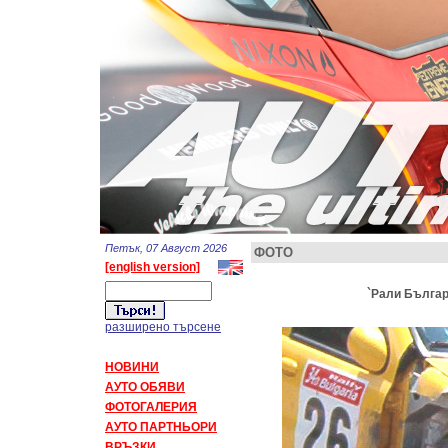
Петък, 07 Август 2026
ФОТО
[english version]
`Рали Българи
разширено търсене
НОВИНИ
АУТО ОБЯВИ
ФОТОГАЛЕРИЯ
АУТО ПАРТНЬОРИ
ВРЪЗКИ