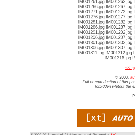
IM001261.jpg IM001262.jpg 
IM001266.jpg IM001267.jpg 
IM001271.jpg IM001272.jpg 
IM001276.jpg IM001277.jpg 
IM001281.jpg IM001282.jpg 
IM001286.jpg IM001287.jpg 
IM001291.jpg IM001292.jpg 
IM001296.jpg IM001297.jpg 
IM001301.jpg IM001302.jpg 
IM001306.jpg IM001307.jpg 
IM001311.jpg IM001312.jpg 
IM001316.jpg 
<< д
© 2003,
aut
Full or reproduction of this ph
forbidden whitout the 
P
© 2002-2011, auto [xt]. All rights reserved. Powered by
[xt]
.