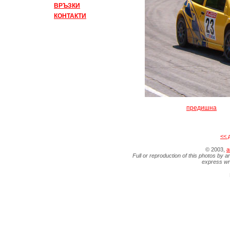
ВРЪЗКИ
КОНТАКТИ
предишна
<< 
© 2003,
a
Full or reproduction of this photos by a
express wr