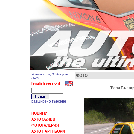
Четвъртък, 06 Август
ФОТО
2026
[english version]
`Рали Българи
разширено търсене
НОВИНИ
АУТО ОБЯВИ
ФОТОГАЛЕРИЯ
АУТО ПАРТНЬОРИ