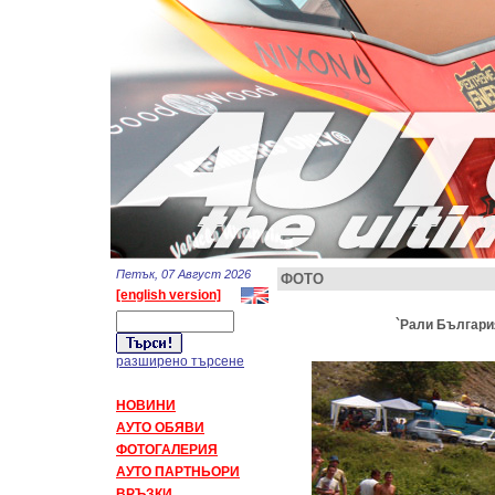
Петък, 07 Август 2026
ФОТО
[english version]
`Рали България 
разширено търсене
НОВИНИ
АУТО ОБЯВИ
ФОТОГАЛЕРИЯ
АУТО ПАРТНЬОРИ
ВРЪЗКИ