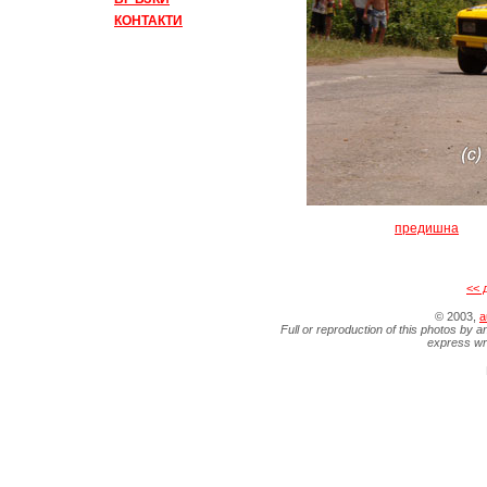
КОНТАКТИ
предишна
<< 
© 2003,
a
Full or reproduction of this photos by a
express wr