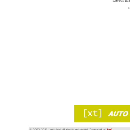
express wri
P
© 2002-2011, auto [xt]. All rights reserved. Powered by
[xt]
.