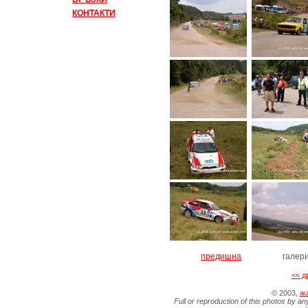
КОНТАКТИ
предишна
галер
<< д
© 2003,
au
Full or reproduction of this photos by an