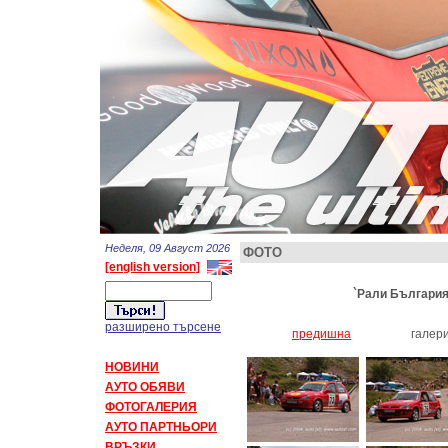
Неделя, 09 Август 2026
ФОТО
[english version]
`Рали България 
разширено търсене
предишна
галер
НОВИНИ
АУТО ОБЯВИ
ФОТОГАЛЕРИЯ
АУТО ПАРТНЬОРИ
ВРЪЗКИ