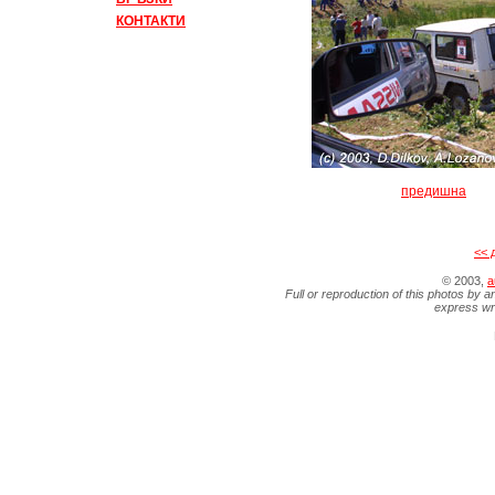
КОНТАКТИ
предишна
<< 
© 2003,
a
Full or reproduction of this photos by a
express wr