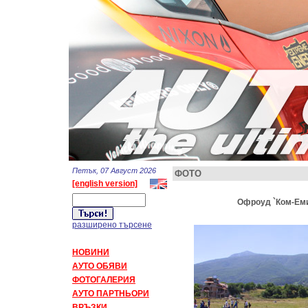
Петък, 07 Август 2026
ФОТО
[english version]
Офроуд `Ком-Емин
разширено търсене
НОВИНИ
АУТО ОБЯВИ
ФОТОГАЛЕРИЯ
АУТО ПАРТНЬОРИ
ВРЪЗКИ