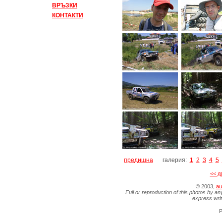
ВРЪЗКИ
КОНТАКТИ
предишна
галерия:
1
2
3
4
5
<< д
© 2003,
au
Full or reproduction of this photos by an
express wri
P