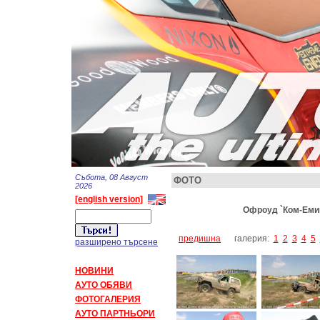
Събота, 08 Август
ФОТО
2026
[english version]
Офроуд `Ком-Емине
предишна
галерия:
1
2
3
4
5
разширено търсене
НОВИНИ
АУТО ОБЯВИ
ФОТОГАЛЕРИЯ
АУТО ПАРТНЬОРИ