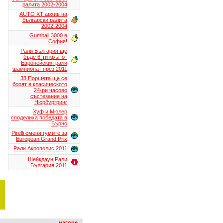
ралита 2002-2004
AUTO XT aрхив на
български ралита
2002-2004
Gumball 3000 в
София!
Рали България ще
бъде 6-ти кръг от
Европейския рали
шампионат през 2011
33 Поршета ще се
борят в класическото
24-ри часово
състезание на
Нюрбургринг
Хуф и Мюлер
споделиха победата в
Бърно
Pirelli сменя гумите за
European Grand Prix
Рали Акрополис 2011
Шейкдаун Рали
България 2011
нагоре