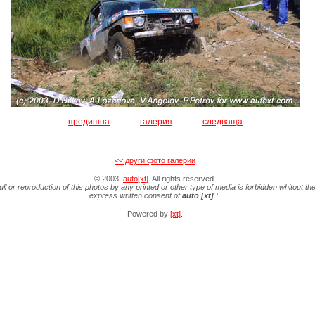
предишна
галерия
следваща
<< други фото галерии
© 2003,
auto[xt]
. All rights reserved.
ull or reproduction of this photos by any printed or other type of media is forbidden whitout th
express written consent of
auto [xt]
!
Powered by
[xt]
.