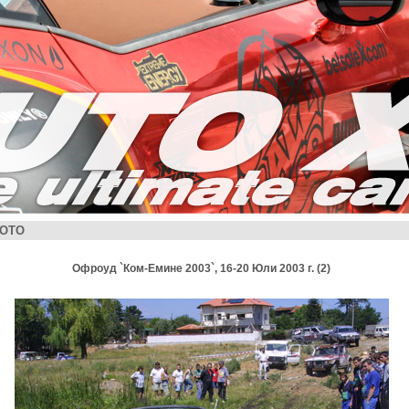
ОТО
Офроуд `Ком-Емине 2003`, 16-20 Юли 2003 г. (2)