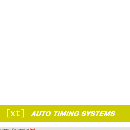
s reserved. Powered by
[xt]
.