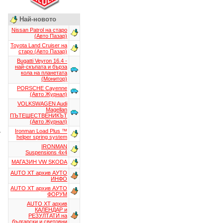
Най-новото
Nissan Patrol на старо
(Авто Пазар)
Toyota Land Cruiser на
старо (Авто Пазар)
Bugatti Veyron 16.4 -
най-скъпата и бърза
кола на планетата
(Монитор)
PORSCHE Cayenne
(Авто Журнал)
VOLKSWAGEN Audi
Magellan
ПЪТЕШЕСТВЕНИКЪТ
(Авто Журнал)
Ironman Load Plus ™
e
helper spring system
IRONMAN
Suspensions 4x4
МАГАЗИН VW SKODA
AUTO XT aрхив АУТО
ИНФО
AUTO XT aрхив АУТО
ФОРУМ
AUTO XT aрхив
КАЛЕНДАР и
РЕЗУЛТАТИ на
български и световни