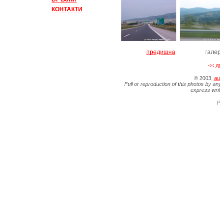
КОНТАКТИ
предишна
гале
<< д
© 2003,
au
Full or reproduction of this photos by an
express wri
P