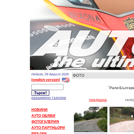
Неделя, 09 Август 2026
ФОТО
[english version]
`Рали България
разширено търсене
предишна
гале
НОВИНИ
АУТО ОБЯВИ
ФОТОГАЛЕРИЯ
АУТО ПАРТНЬОРИ
ВРЪЗКИ