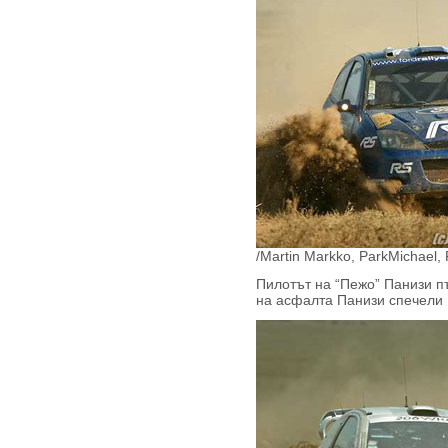
/Martin Markko, ParkMichael
Пилотът на “Пежо” Панизи п
на асфалта Панизи спечели 1