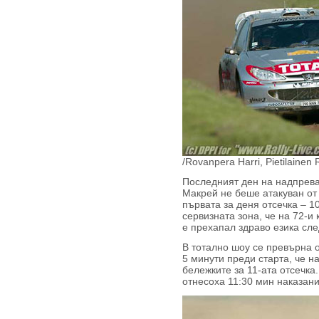
/Rovanpera Harri, Pietilainen
Последният ден на надпревар
Макрей не беше атакуван от
първата за деня отсечка – 1
сервизната зона, че на 72-и
е прехапал здраво езика сле
В тотално шоу се превърна 
5 минути преди старта, че н
бележките за 11-ата отсечка
отнесоха 11:30 мин наказани