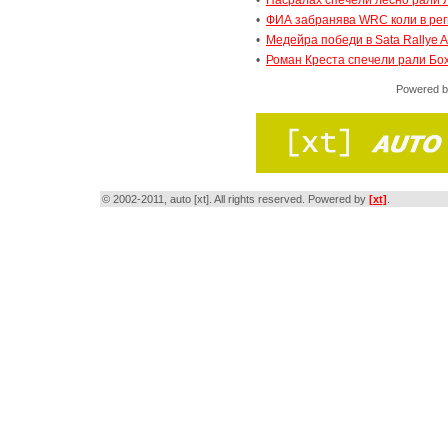
•
Насралах спечели лесно рали 
•
ФИА забранява WRC коли в ре
•
Медейра победи в Sata Rallye A
•
Роман Креста спечели рали Бо
Powered 
© 2002-2011, auto [xt]. All rights reserved. Powered by
[xt]
.