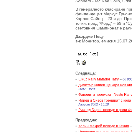
/winners - Mc Rae Colin, Gri
В генералното класиране пр
финландецът Маркус Грьонхо
Карлос Сайнц – 23 и др. При
точки, пред “Форд” – 69 и “
световния шампионат е рали 
Джордже Пецу
в-к Монитор, емисия 15.07.2
Следваща:
•
ERC: Rally Matador Tatry
–
00 000
•
Димитър Илиев ще кара нов ав
2002 - 19:03
•
Фаворити пропускат Neste Rally
•
Илиев и Сивов тренират с кола
Август 2002 - 15:18
•
Ричард Бърнс поведе в рали Ф
Предходна:
•
Колин Макрей поведе в Кения