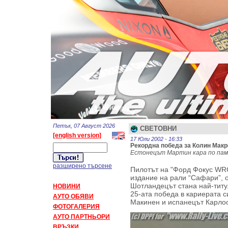
Петък, 07 Август 2026
СВЕТОВНИ
[english version]
17 Юли 2002 - 16:33
Рекордна победа за Колин Макр
Естонецът Мартин кара по пам
разширено търсене
Пилотът на "Форд Фокус WR
издание на рали “Сафари”, о
Шотландецът стана най-титул
НОВИНИ
25-ата победа в кариерата 
АУТО ОБЯВИ
Макинен и испанецът Карло
ФОТОГАЛЕРИЯ
АУТО ПАРТНЬОРИ
ВРЪЗКИ