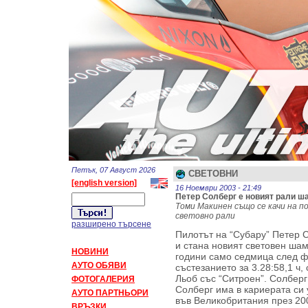
Петък, 07 Август 2026
СВЕТОВНИ
[english version]
16 Ноември 2003 - 21:49
Петер Солберг е новият рали ш
Томи Макинен също се качи на п
световно рали
разширено търсене
Пилотът на “Субару” Петер 
и стана новият световен ша
НОВИНИ
години само седмица след ф
АУТО ОБЯВИ
състезанието за 3.28:58,1 ч,
Льоб със “Ситроен”. Солберг 
ФОТОГАЛЕРИЯ
Солберг има в кариерата си 
АУТО ПАРТНЬОРИ
във Великобритания през 2002
ВРЪЗКИ