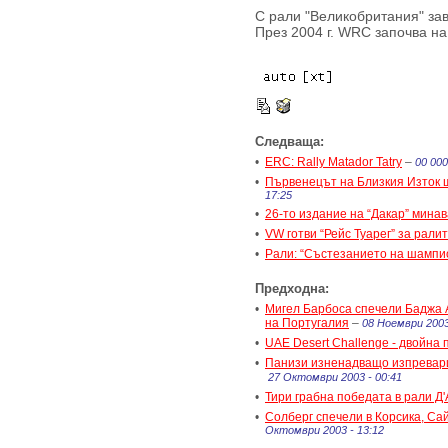
С рали "Великобритания" за
През 2004 г. WRC започва на
Следваща:
•
ERC: Rally Matador Tatry
–
00 000
•
Първенецът на Близкия Изток 
17:25
•
26-то издание на “Дакар” мина
•
VW готви “Рейс Туарег” за ралит
•
Рали: “Състезанието на шампи
Предходна:
•
Мигел Барбоса спечели Баджа 
на Португалия
–
08 Ноември 2003
•
UAE Desert Challenge - двойна
•
Панизи изненадващо изпревари
27 Октомври 2003 - 00:41
•
Тири грабна победата в рали Д
•
Солберг спечели в Корсика, С
Октомври 2003 - 13:12