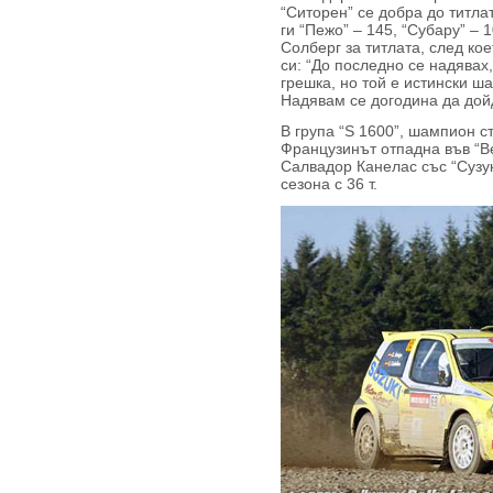
“Ситорен” се добра до титлат
ги “Пежо” – 145, “Субару” – 
Солберг за титлата, след ко
си: “До последно се надявах
грешка, но той е истински ш
Надявам се догодина да дойд
В група “S 1600”, шампион с
Французинът отпадна във “Ве
Салвадор Канелас със “Сузу
сезона с 36 т.