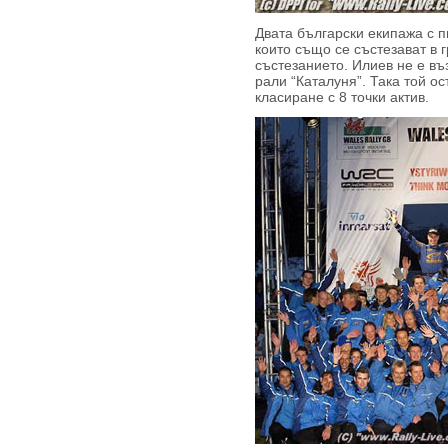
Двата български екипажа с 
които също се състезават в г
състезанието. Илиев не е въ
рали “Каталуня”. Така той ос
класиране с 8 точки актив.