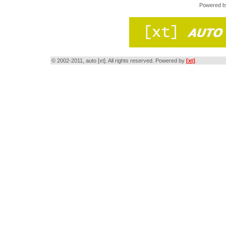
Powered 
© 2002-2011, auto [xt]. All rights reserved. Powered by
[xt]
.