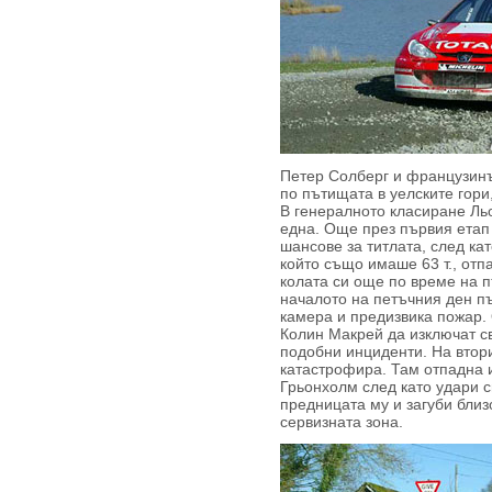
Петер Солберг и французинъ
по пътищата в уелските гори
В генералното класиране Льо
една. Още през първия етап
шансове за титлата, след ка
който също имаше 63 т., отп
колата си още по време на п
началото на петъчния ден пъ
камера и предизвика пожар. 
Колин Макрей да изключат св
подобни инциденти. На втор
катастрофира. Там отпадна 
Грьонхолм след като удари с
предницата му и загуби близ
сервизната зона.