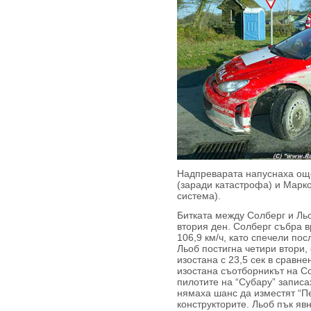
Надпреварата напуснаха ощ
(заради катастрофа) и Марк
система).
Битката между Солберг и Ль
втория ден. Солберг събра в
106,9 км/ч, като спечели по
Льоб постигна четири втори,
изостана с 23,5 сек в сравне
изостана съотборникът на Со
пилотите на “Субару” записа
нямаха шанс да изместят “Пе
конструкторите. Льоб пък яв