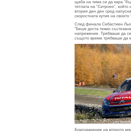
щаба на тима си да кара “бър
титлата на “Ситроен”, който 
втория ден ден сред напусн
скоростната кутия на своето 
След финала Себастиен Льоб
"Беше доста тежко състезани
напрежение. Трябваше да се 
същото време трябваше да м
Благодарение на второто мяс