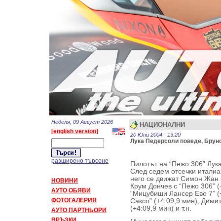
Неделя, 09 Август 2026
НАЦИОНАЛНИ
[english version]
20 Юни 2004 - 13:20
Лука Педерсоли поведе, Бруно
разширено търсене
Пилотът на “Пежо 306” Лук
След седем отсечки италиа
него се движат Симон Жан Ж
НОВИНИ
Крум Дончев с “Пежо 306” (
АУТО ОБЯВИ
“Мицубиши Лансер Ево 7” (
ФОТОГАЛЕРИЯ
Саксо” (+4:09,9 мин), Дим
(+4:09,9 мин) и т.н.
АУТО ПАРТНЬОРИ
ВРЪЗКИ