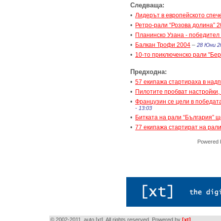
Следваща:
•
Лидерът в европейското спеч
•
Ретро-рали “Розова долина” 
•
Планинско Узана - победител
•
Балкан Трофи 2004
–
28 Юни 20
•
10-то приключенско рали "Бе
Предходна:
•
57 екипажа стартираха в над
•
Пилотите пробват настройки, 
•
Французин се цели в победата
- 13:03
•
Битката на рали “България” 
•
77 екипажа стартират на рали
Powered
© 2002-2011, auto [xt]. All rights reserved. Powered by
[xt]
.