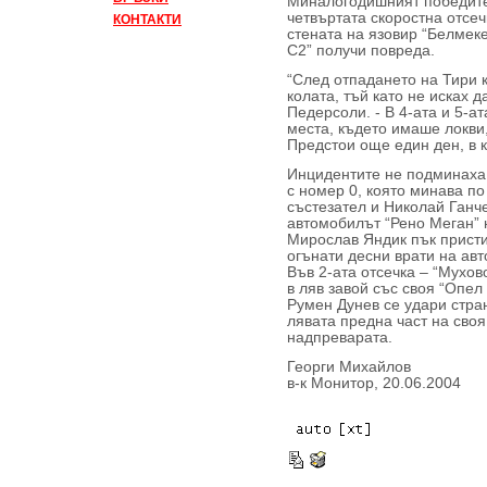
Миналогодишният победите
четвъртата скоростна отсеч
КОНТАКТИ
стената на язовир “Белмек
С2” получи повреда.
“След отпадането на Тири 
колата, тъй като не исках 
Педерсоли. - В 4-ата и 5-ат
места, където имаше локви
Предстои още един ден, в 
Инцидентите не подминаха 
с номер 0, която минава п
състезател и Николай Ганче
автомобилът “Рено Меган” 
Мирослав Яндик пък присти
огънати десни врати на ав
Във 2-ата отсечка – “Мухов
в ляв завой със своя “Опел
Румен Дунев се удари стра
лявата предна част на своя
надпреварата.
Георги Михайлов
в-к Монитор, 20.06.2004