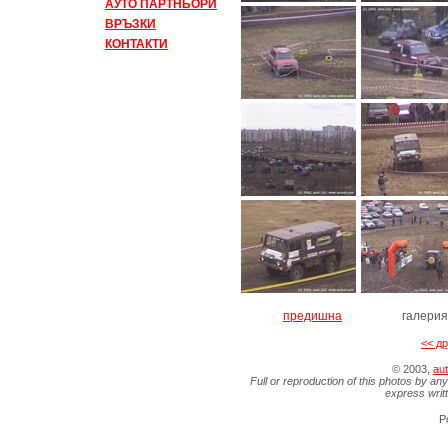
АУТО ПАРТНЬОРИ
ВРЪЗКИ
КОНТАКТИ
предишна
галери
<< д
© 2003,
aut
Full or reproduction of this photos by any
express writ
P