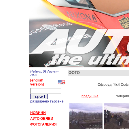
Неделя, 09 Август
ФОТО
2026
[english
version]
Офроуд `4x4 София
предишна
галери
разширено търсене
НОВИНИ
АУТО ОБЯВИ
ФОТОГАЛЕРИЯ