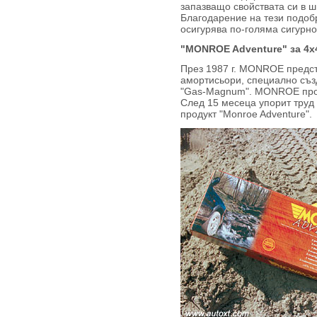
запазващо свойствата си в 
Благодарение на тези подо
осигурява по-голяма сигурно
"MONROE Adventure" за 4х
През 1987 г. MONROE предста
амортисьори, специално съз
"Gas-Magnum". MONROE продъ
След 15 месеца упорит труд
продукт "Monroe Adventure".