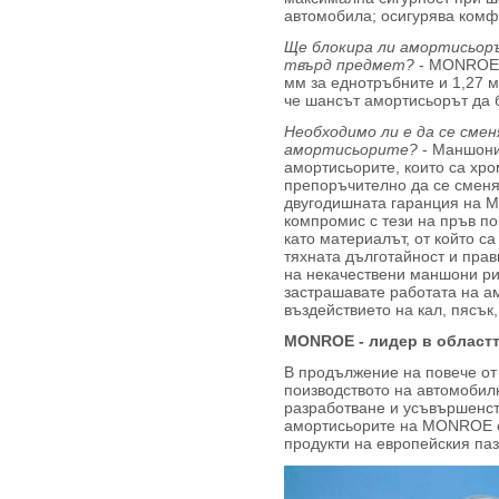
автомобила; осигурява ком
Ще блокира ли амортисьоръ
твърд предмет?
- MONROE и
мм за еднотръбните и 1,27 м
че шансът амортисьорът да 
Необходимо ли е да се сме
амортисьорите?
- Маншони
амортисьорите, които са хро
препоръчително да се сменят
двугодишната гаранция на M
компромис с тези на пръв п
като материалът, от който са
тяхната дълготайност и пра
на некачествени маншони ри
застрашавате работата на ам
въздействието на кал, пясък,
MONROE - лидер в областт
В продължение на повече от
поизводството на автомобил
разработване и усъвършенст
амортисьорите на MONROE с
продукти на европейския паз