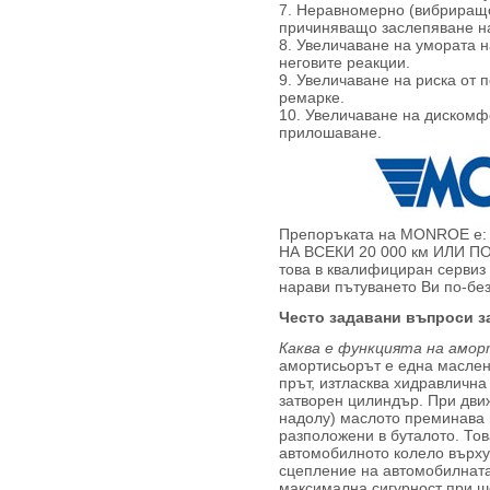
7. Неравномерно (вибриращо
причиняващо заслепяване на
8. Увеличаване на умората 
неговите реакции.
9. Увеличаване на риска от 
ремарке.
10. Увеличаване на дискомфо
прилошаване.
Препоръката на MONROE 
НА ВСЕКИ 20 000 км ИЛИ П
това в квалифициран сервиз
нарави пътуването Ви по-бе
Често задавани въпроси з
Каква е функцията на амо
амортисьорът е една маслен
прът, изтласква хидравлична
затворен цилиндър. При дви
надолу) маслото преминава 
разположени в буталото. Тов
автомобилното колело върху
сцепление на автомобилната 
максимална сигурност при ш