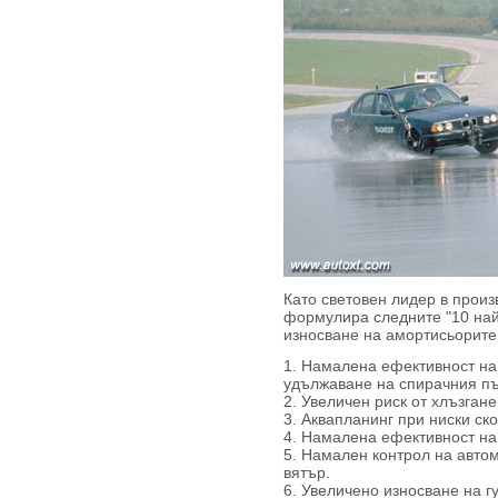
Като световен лидер в прои
формулира следните "10 най-
износване на амортисьорите
1. Намалена ефективност на
удължаване на спирачния пъ
2. Увеличен риск от хлъзгане
3. Аквапланинг при ниски ско
4. Намалена ефективност на
5. Намален контрол на авто
вятър.
6. Увеличено износване на г