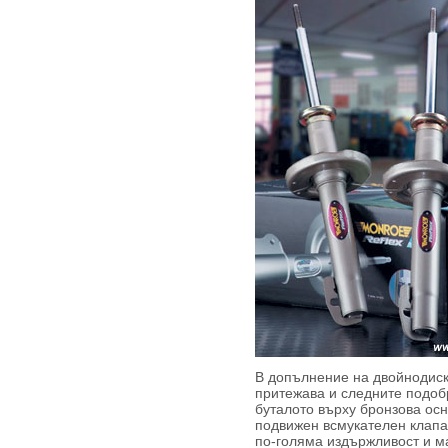
В допълнение на двойнодис
притежава и следните подоб
буталото върху бронзова ос
подвижен всмукателен клапан
по-голяма издържливост и ма