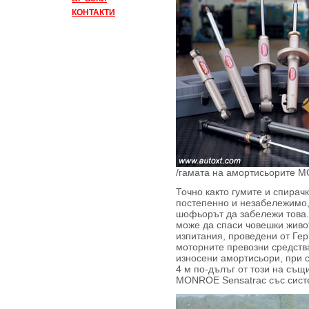
КОНТАКТИ
/гамата на амортисьорите 
Точно както гумите и спирач
постепенно и незабележимо,
шофьорът да забележи това.
може да спаси човешки живот
изпитания, проведени от Гер
моторните превозни средств
износени амортисьори, при с
4 м по-дълъг от този на съ
MONROE Sensatrac със систе