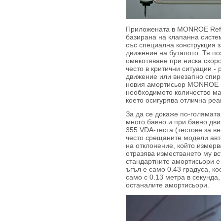
Приложената в MONROE Refl
базирана на клапанна систем
със специална конструкция з
движение на буталото. Тя п
омекотяване при ниска скоро
често в критични ситуации -
движение или внезапно спира
новия амортисьор MONROE R
необходимото количество мас
което осигурява отлична реа
За да се докаже по-голямат
много бавно и при бавно дв
355 VDA-теста (тестове за в
често срещаните модели авт
на отклонение, който измер
отразява изместването му вс
стандартните амортисьори е
ъгъл е само 0.43 градуса, к
само с 0.13 метра в секунда, 
останалите амортисьори.