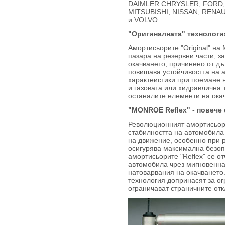
DAIMLER CHRYSLER, FORD
MITSUBISHI, NISSAN, RENA
и VOLVO.
"Оригиналната" технологи
Амортисьорите "Original" н
пазара на резервни части, з
окачването, причинено от дъ
повишава устойчивостта на 
характеистики при поемане 
и газовата или хидравлична 
останалите елементи на ока
"MONROE Reflex" - повече 
Революционният амортисьо
стабилността на автомобила 
на движение, особенно при р
осигурява максимална безоп
амортисьорите "Reflex" се о
автомобила чрез мигновенна
натоварвания на окачването.
технология допринасят за ог
ограничават страничните отк