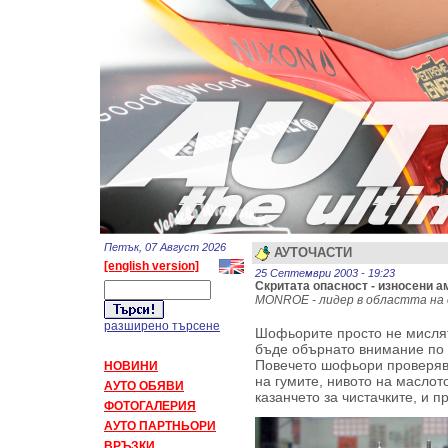
Петък, 07 Август 2026
АУТОЧАСТИ
[english version]
25 Септември 2003 - 19:23
Скритата опасност - износени 
MONROE - лидер в областта на
разширено търсене
Шофьорите просто не мислят
бъде обърнато внимание по 
Повечето шофьори проверяв
НОВИНИ
на гумите, нивото на маслот
АУТО ОБЯВИ
казанчето за чистачките, и п
ФОТОГАЛЕРИЯ
АУТО ПАРТНЬОРИ
ВРЪЗКИ