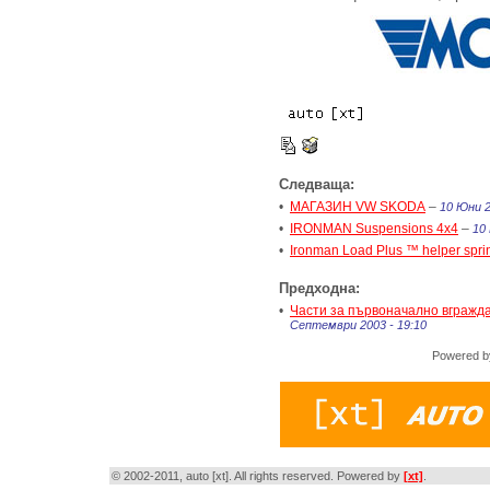
Следваща:
•
МАГАЗИН VW SKODA
–
10 Юни 2
•
IRONMAN Suspensions 4x4
–
10 
•
Ironman Load Plus ™ helper spr
Предходна:
•
Части за първоначално вгражд
Септември 2003 - 19:10
Powered 
© 2002-2011, auto [xt]. All rights reserved. Powered by
[xt]
.