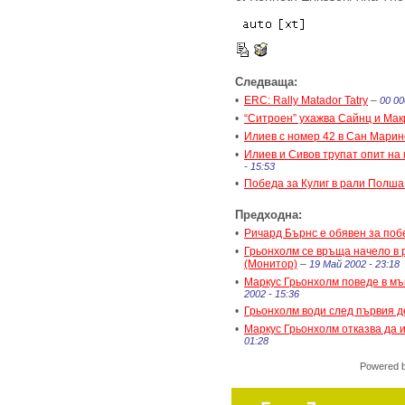
Следваща:
•
ERC: Rally Matador Tatry
–
00 00
•
“Ситроен” ухажва Сайнц и Мак
•
Илиев с номер 42 в Сан Марин
•
Илиев и Сивов трупат опит на
- 15:53
•
Победа за Кулиг в рали Полша
Предходна:
•
Ричард Бърнс е обявен за поб
•
Грьонхолм се връща начело в 
(Монитор)
–
19 Май 2002 - 23:18
•
Маркус Грьонхолм поведе в мъ
2002 - 15:36
•
Грьонхолм води след първия де
•
Маркус Грьонхолм отказва да и
01:28
Powered 