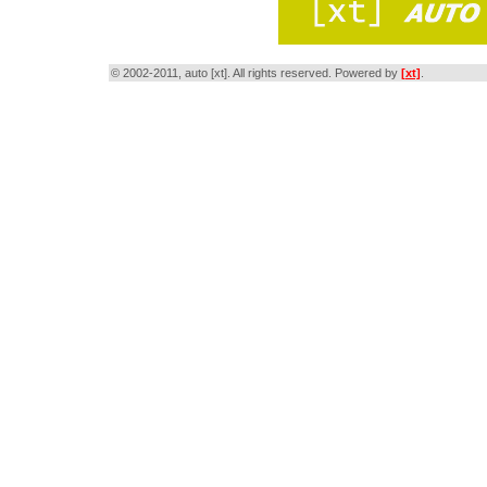
© 2002-2011, auto [xt]. All rights reserved. Powered by
[xt]
.