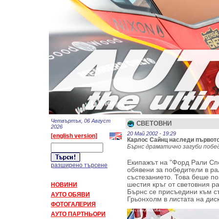
Четвъртък, 06 Август
СВЕТОВНИ
2026
20 Май 2002 - 19:29
[english version]
Карлос Сайнц наследи първото
Бърнс драматично загуби побе
Екипажът на "Форд Рали Сп
разширено търсене
обявени за победители в ра
състезанието. Това беше п
шестия кръг от световния р
НОВИНИ
Бърнс се присъедини към с
АУТО ОБЯВИ
Грьонхолм в листата на ди
ФОТОГАЛЕРИЯ
АУТО ПАРТНЬОРИ