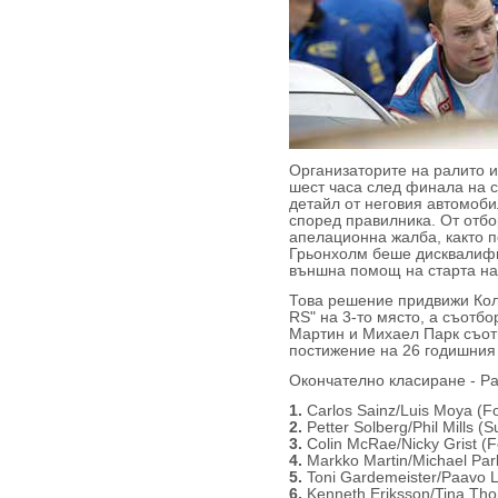
Организаторите на ралито 
шест часа след финала на с
детайл от неговия автомоби
според правилника. От отбо
апелационна жалба, както п
Грьонхолм беше дисквалиф
външна помощ на старта на
Това решение придвижи Кол
RS" на 3-то място, а съотб
Мартин и Михаел Парк съотв
постижение на 26 годишния 
Окончателно класиране - Р
1.
Carlos Sainz/Luis Moya (F
2.
Petter Solberg/Phil Mills (
3.
Colin McRae/Nicky Grist (F
4.
Markko Martin/Michael Par
5.
Toni Gardemeister/Paavo 
6.
Kenneth Eriksson/Tina Tho