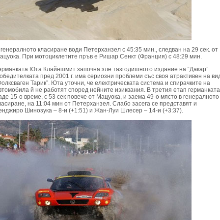
 генералното класиране води Петерханзел с 45:35 мин., следван на 29 сек. от
ацуока. При мотоциклетите пръв е Ришар Сенкт (Франция) с 48:29 мин.
ерманката Юта Клайншмит започна зле тазгодишното издание на “Дакар”.
обедителката пред 2001 г. има сериозни проблеми със своя атрактивен на ви
Фолксваген Тарик”. Юта уточни, че електрическата система и спирачките на
втомобила й не работят според нейните изиквания. В третия етап германката
аде 15-о време, с 53 сек повече от Мацуока, и заема 49-о място в генералното
ласиране, на 11:04 мин от Петерханзел. Слабо засега се представят и
енджиро Шинозука – 8-и (+1:51) и Жан-Луи Шлесер – 14-и (+3:37).