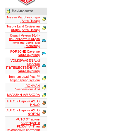
Най-новото
Nissan Patrol на старо
(Авто Пазар)
Toyota Land Cruiser на
старо (Авто Пазар)
Bugatti Veyron 16.4 -
най-скъпата и бърза
кола на планетата
(Монитор)
PORSCHE Cayenne
(Авто Журнал)
VOLKSWAGEN Audi
Magellan
ПЪТЕШЕСТВЕНИКЪТ
(Авто Журнал)
Ironman Load Plus ™
helper spring system
IRONMAN
Suspensions 4x4
МАГАЗИН VW SKODA
AUTO XT aрхив АУТО
ИНФО
AUTO XT aрхив АУТО
ФОРУМ
AUTO XT aрхив
КАЛЕНДАР и
РЕЗУЛТАТИ на
български и световни