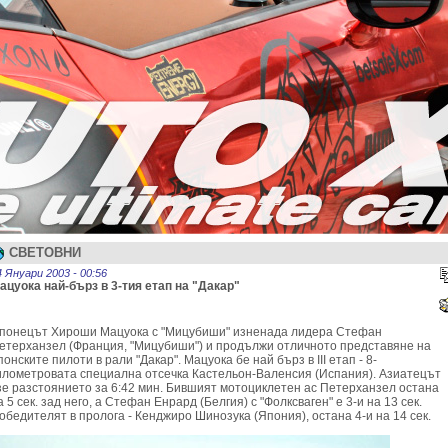
СВЕТОВНИ
4 Януари 2003 - 00:56
ацуока най-бърз в 3-тия етап на "Дакар"
понецът Хироши Мацуока с "Мицубиши" изненада лидера Стефан
етерханзел (Франция, "Мицубиши") и продължи отличното представяне на
понските пилоти в рали "Дакар". Мацуока бе най бърз в III етап - 8-
илометровата специална отсечка Кастельон-Валенсия (Испания). Азиатецът
зе разстоянието за 6:42 мин. Бившият мотоциклетен ас Петерханзел остана
а 5 сек. зад него, а Стефан Енрард (Белгия) с "Фолксваген" е 3-и на 13 сек.
обедителят в пролога - Кенджиро Шинозука (Япония), остана 4-и на 14 сек.