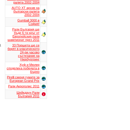
ралита 2002-2004
AUTO XT aрхив на
български ралита
2002-2004
Gumball 3000 в
София!
Рали България ще
бъде 6-ти кръг от
Европейския рали
шампионат през 2011
д
33 Поршета ще се
борят в класическото
24-ри часово
състезание на
Нюрбургринг
Хуф и Мюлер
споделиха победата в
Бърно
Pirelli сменя гумите за
European Grand Prix
Рали Акрополис 2011
Шейкдаун Рали
България 2011