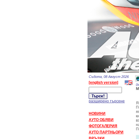
Събота, 08 Август 2026
[english version]
0
М
разширено търсене
Я
П
я
НОВИНИ
к
АУТО ОБЯВИ
в
н
ФОТОГАЛЕРИЯ
П
АУТО ПАРТНЬОРИ
ВРЪЗКИ