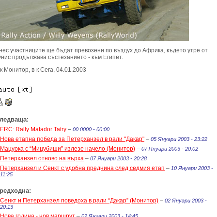
нес участниците ще бъдат превозени по въздух до Африка, където утре от
унис продължава състезанието - към Египет.
-к Монитор, в-к Сега, 04.01.2003
ледваща:
ERC: Rally Matador Tatry
–
00 0000 - 00:00
Нова етапна победа за Петерханзел в рали "Дакар"
–
05 Януари 2003 - 23:22
Мацуока с “Мицубиши” излезе начело (Монитор)
–
07 Януари 2003 - 20:02
Петерханзел отново на върха
–
07 Януари 2003 - 20:28
Петерханзел и Сенкт с удобна преднина след седмия етап
–
10 Януари 2003 -
11:25
редходна:
Сенкт и Петерханзел поведоха в рали “Дакар” (Монитор)
–
02 Януари 2003 -
20:13
Нова година - нов маршрут
–
02 Януари 2003 - 14:45