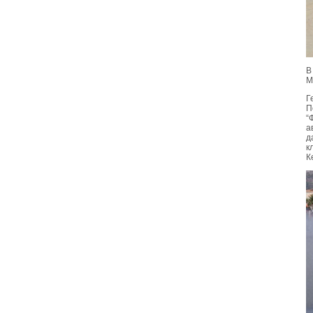
В
М
Г
П
“
а
д
к
К