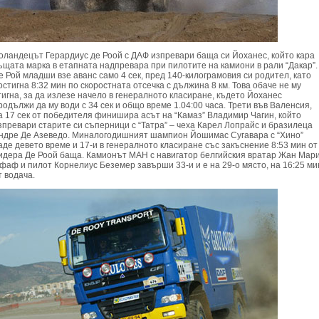
оландецът Герардиус де Роой с ДАФ изпревари баща си Йоханес, който кара
ъщата марка в етапната надпревара при пилотите на камиони в рали “Дакар”.
е Рой младши взе аванс само 4 сек, пред 140-килограмовия си родител, като
остигна 8:32 мин по скоростната отсечка с дължина 8 км. Това обаче не му
тигна, за да излезе начело в генералното класиране, където Йоханес
родължи да му води с 34 сек и общо време 1.04:00 часа. Трети във Валенсия,
а 17 сек от победителя финишира асът на “Камаз” Владимир Чагин, който
зпревари старите си съперници с “Татра” – чеха Карел Лопрайс и бразилеца
ндре Де Азеведо. Миналогодишният шампион Йошимас Сугавара с “Хино”
аде девето време и 17-и в генералното класиране със закъснение 8:53 мин от
идера Де Роой баща. Камионът МАН с навигатор белгийския вратар Жан Мар
фаф и пилот Корнелиус Беземер завърши 33-и и е на 29-о място, на 16:25 ми
т водача.