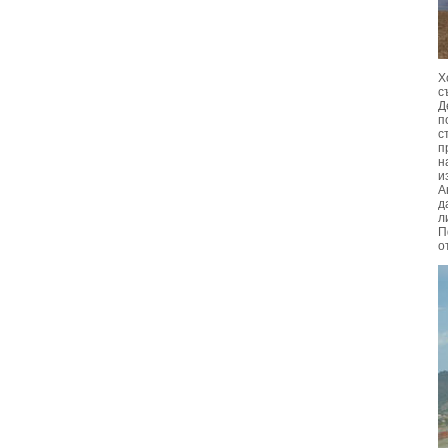
Х
с
Д
п
с
п
н
и
А
д
л
П
о