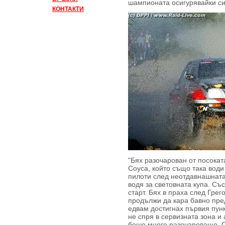
шампионата осигурявайки си 
КОНТАКТИ
"Бях разочарован от посоката
Соуса, който също така води
пилоти след неотдавнашната
водя за световната купа. Съ
старт. Бях в праха след Грег
продължи да кара бавно пред
едвам достигнах първия пунк
не спря в сервизната зона и 
беше много разочароващо. С