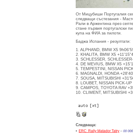
От Мицубиши Португалия сег
следващи състезания - Маст
Рали в Аржентина през септе
стане първия португалски п
купа на ФИА за пилоти.
Баджа Испания - резултати:
1. ALPHAND, BMW X5 9h06'5
2. KHALITA, BMW X5 +11'15"
3. SCHLESSER, SCHLESSER-
4. DE MEVIUS, BMW X5 +15'
5. TEMPESTINI, NISSAN PICK
6. MAGNALDI, HONDA +28'40
7. SOUSA, MITSUBISHI +31'5
8. LOUBET, NISSAN PICK-UP 
9. CAMPOS, TOYOTA RAV +35
10. CLIMENT, MITSUBISHI +3
Следваща:
•
ERC: Rally Matador Tatry
–
00 000