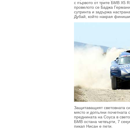
с първото от трите БМВ X5 R
провелото се Баджа Германи
сутринта и задържа настран
Дубай, който накрая финиши
Защитаващият световната си
място и допълни почетната с
преднината на Соуса в свето
БМВ остана четвърти, 7 сек
пикап Нисан е пети.