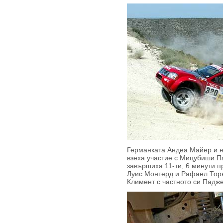
Германката Андеа Майер и н
взеха участие с Мицубиши П
завършиха 11-ти, 6 минути п
Луис Монтерд и Рафаел Тор
Климент с частното си Падж