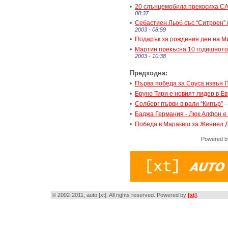
•
20 слънцемобила прекосиха СА
08:37
•
Себастиен Льоб със “Ситроен” 
2003 - 08:59
•
Подарък за рождения ден на М
•
Мартин прекъсна 10 годишното
2003 - 10:38
Предходна:
•
Първа победа за Соуса извън 
•
Бруно Тири е новият лидер в 
•
Солберг първи в рали “Кипър”
•
Баджа Германия - Люк Алфон е
•
Победа в Маракеш за Жениел Д
Powered 
© 2002-2011, auto [xt]. All rights reserved. Powered by
[xt]
.