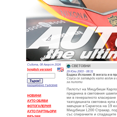
Събота, 08 Август 2026
СВЕТОВНИ
[english version]
29 Юли 2003 - 08:31
Баджа Испания: В жегата и в пр
Соуса се затвърди като водач 
за пилоти
разширено търсене
Пилотът на Мицубиши Карлос
преднина в световния шампи
НОВИНИ
ми в генералното класиране 
АУТО ОБЯВИ
тазгодишната световна купа 
завърши в Сарагоса на 19 ю
ФОТОГАЛЕРИЯ
Мицубиши L200 Стракар, пор
АУТО ПАРТНЬОРИ
със спирачките и спадащите 
ВРЪЗКИ