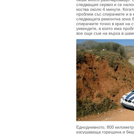
следващия сервиз и се налож
коства около 4 минути. Кога
проблем със спирачките и в 
следващата ремонтна зона б
спирачките точно в края на 
уикендите, в които има проб
все още съм на върха в шам
Еднодневното, 800 километр
изсушаваща горещина и беш