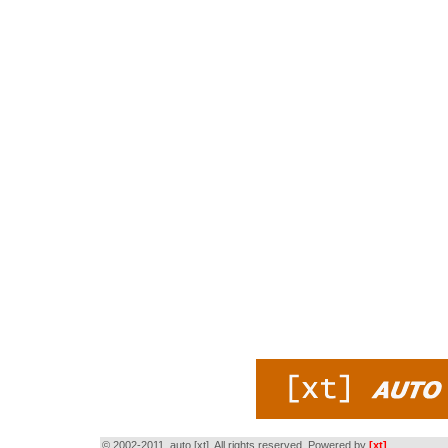
© 2002-2011, auto [xt]. All rights reserved. Powered by
[xt]
.