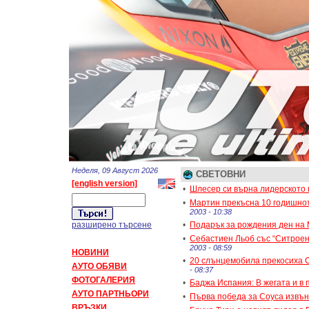
Неделя, 09 Август 2026
СВЕТОВНИ
[english version]
•
Шлесер си върна лидерското
•
Мартин прекъсна 10 годишно
2003 - 10:38
разширено търсене
•
Подарък за рождения ден на
•
Себастиен Льоб със “Ситроен
2003 - 08:59
НОВИНИ
•
20 слънцемобила прекосиха С
АУТО ОБЯВИ
- 08:37
ФОТОГАЛЕРИЯ
•
Баджа Испания: В жегата и в 
АУТО ПАРТНЬОРИ
•
Първа победа за Соуса извън
ВРЪЗКИ