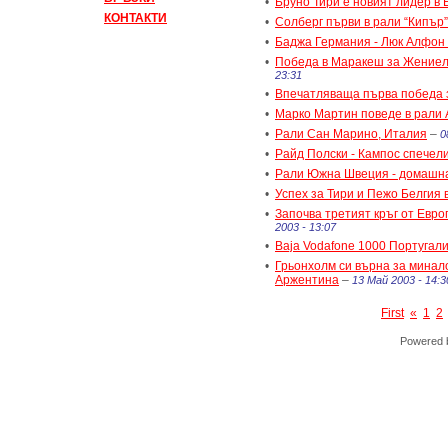
•
Бруно Тири е новият лидер в
КОНТАКТИ
•
Солберг първи в рали “Кипър”
•
Баджа Германия - Люк Алфон
•
Победа в Маракеш за Жениел
23:31
•
Впечатляваща първа победа 
•
Марко Мартин поведе в рали 
•
Рали Сан Марино, Италия
–
0
•
Райд Полски - Кампос спечел
•
Рали Южна Швеция - домашна
•
Успех за Тири и Пежо Белгия 
•
Започва третият кръг от Евр
2003 - 13:07
•
Baja Vodafone 1000 Португал
•
Грьонхолм си върна за минал
Аржентина
–
13 Май 2003 - 14:3
First
«
1
2
Powered